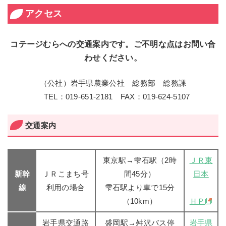
アクセス
コテージむらへの交通案内です。ご不明な点はお問い合
わせください。
（公社）岩手県農業公社 総務部 総務課
TEL：019-651-2181 FAX：019-624-5107
交通案内
東京駅→雫石駅（2時
ＪＲ東
新幹
ＪＲこまち号
間45分）
日本
線
利用の場合
雫石駅より車で15分
（10km）
ＨＰ
岩手県交通路
盛岡駅→舛沢バス停
岩手県