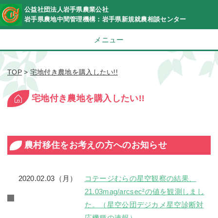
公益社団法人岩手県農業公社
岩手県農地中間管理機構：岩手県新規就農相談センター
メニュー
TOP
>
宅地付き農地を購入したい!!
宅地付き農地を購入したい!!
農村移住をお考えの方へのお知らせ
2020.02.03（月）
コテージむらの星空観察の結果、
21.03mag/arcsec²の値を観測しまし
た。（星空公団デジカメ星空診断対
応機種の速報）