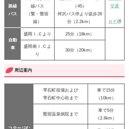
路線
線バス
（45）
交通
バス
（繋・鶯宿
舛沢バス停より徒歩28
線）
分（2.2km）
ＨＰ
盛岡Ｉ.Ｃより
25分（18km）
自動
盛岡南Ｉ.Ｃよ
車
30分（20km）
り
周辺案内
雫石町役場および
車で15分
雫石町中心街まで
（10km）
車で5分
鶯宿温泉病院まで
（2.8km）
コテージむ