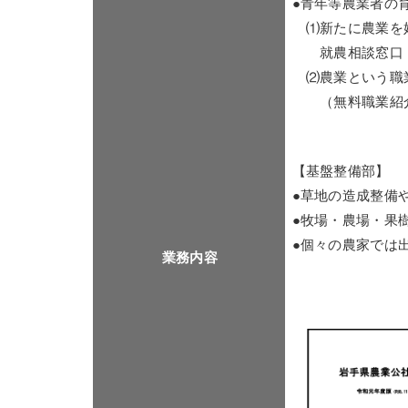
●青年等農業者の
⑴新たに農業を
就農相談窓口（
⑵農業という職業
（無料職業紹介
【基盤整備部】
●草地の造成整備
●牧場・農場・果
●個々の農家では
業務内容