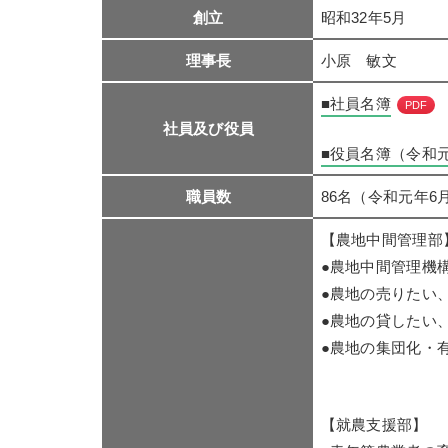
創立
昭和32年5月
理事長
小原 敏文
■社員名簿
PDF
社員及び役員
■役員名簿（令和元
職員数
86名（令和元年6
【農地中間管理部
●農地中間管理機
●農地の売りたい
●農地の貸したい
●農地の集団化・
【就農支援部】