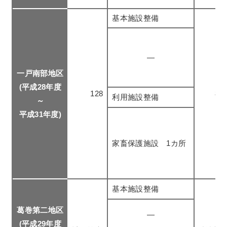
基本施設整備
―
一戸南部地区
(平成28年度
128
88
利用施設整備
～
平成31年度)
家畜保護施設 1カ所
基本施設整備
葛巻第二地区
―
(平成29年度