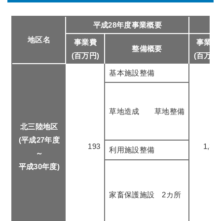
平成28年度事業概要
地区名
事業費
事業費
整備概要
(百万円)
(百万円
基本施設整備
草地造成 草地整備
北三陸地区
(平成27年度
193
1,39
利用施設整備
～
平成30年度)
家畜保護施設 2カ所