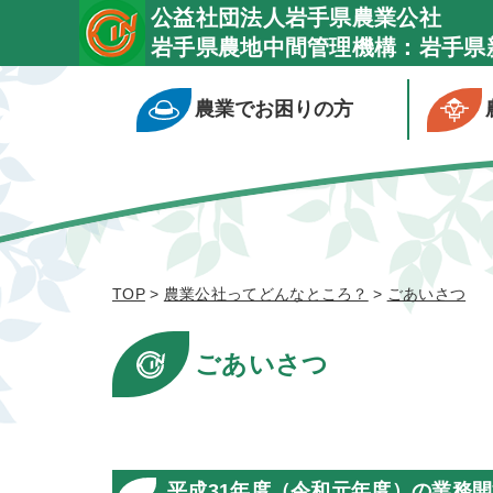
公益社団法人岩手県農業公社
岩手県農地中間管理機構：岩手県
農業でお困りの方
TOP
>
農業公社ってどんなところ？
>
ごあいさつ
ごあいさつ
平成31年度（令和元年度）の業務