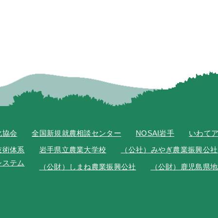
化協会
全国新規就農相談センター
NOSAI岩手
いわて
技術体系
岩手県立農業大学校
（公社）みやぎ農業振興公社
システム
（公財）しまね農業振興公社
（公財）鹿児島県地