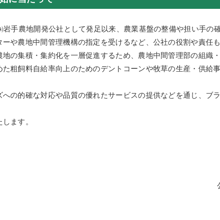
㈱岩手農地開発公社として発足以来、農業基盤の整備や担い手の
ターや農地中間管理機構の指定を受けるなど、公社の役割や責任
地の集積・集約化を一層促進するため、農地中間管理部の組織・
た粗飼料自給率向上のためのデントコーンや牧草の生産・供給事
への的確な対応や品質の優れたサービスの提供などを通じ、ブラ
たします。