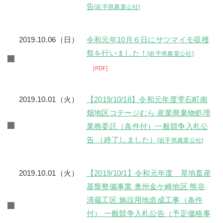
告
[岩手県農業公社]
2019.10.06（日）
令和元年10月６日にサツマイモ収穫
祭を行いました！
[岩手県農業公社]
PDF
2019.10.01（火）
【2019/10/18】令和元年度雫石町南
畑地区コテージむら 産業廃棄物処理
業務委託（条件付）一般競争入札公
告 （終了しました）
[岩手県農業公社]
2019.10.01（火）
【2019/10/1】令和元年度 草地畜産
基盤整備事業 奥州金ケ崎地区 熊谷
清蔵工区 施設用地造成工事（条件
付） 一般競争入札公告（予定価格事