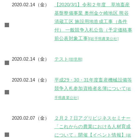
2020.02.14（金）
【2020/3/1】令和２年度 草地畜産
基盤整備事業 奥州金ケ崎地区 熊谷
清蔵工区 施設用地造成工事（条件
付） 一般競争入札公告（予定価格事
前公表対象工事)
[岩手県農業公社]
2020.02.14（金）
テスト
[管理用]
2020.02.14（金）
平成29・30・31年度畜産機械設備等
競争入札参加資格者名簿について
[岩
手県農業公社]
2020.02.07（金）
２月２７日アグリビジネスセミナー
「これからの農業における人材育成
について」開催【イベント情報】
[就