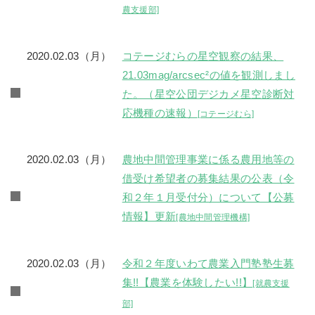
農支援部]
2020.02.03（月）
コテージむらの星空観察の結果、
21.03mag/arcsec²の値を観測しまし
た。（星空公団デジカメ星空診断対
応機種の速報）
[コテージむら]
2020.02.03（月）
農地中間管理事業に係る農用地等の
借受け希望者の募集結果の公表（令
和２年１月受付分）について【公募
情報】更新
[農地中間管理機構]
2020.02.03（月）
令和２年度いわて農業入門塾塾生募
集!!【農業を体験したい!!】
[就農支援
部]