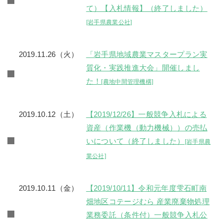
て）【入札情報】（終了しました）
[岩手県農業公社]
2019.11.26（火）
「岩手県地域農業マスタープラン実
質化・実践推進大会」開催しまし
た！
[農地中間管理機構]
2019.10.12（土）
【2019/12/26】一般競争入札による
資産（作業機（動力機械））の売払
いについて（終了しました）
[岩手県農
業公社]
2019.10.11（金）
【2019/10/11】令和元年度雫石町南
畑地区コテージむら 産業廃棄物処理
業務委託（条件付）一般競争入札公