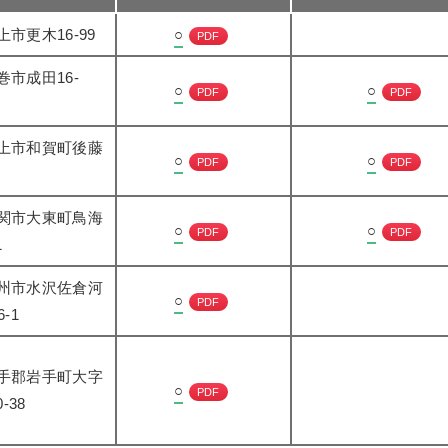
市更木16-99
○
PDF
巻市成田16-
○
○
PDF
PDF
上市和賀町後藤
○
○
PDF
PDF
関市大東町鳥海
○
○
PDF
PDF
1
州市水沢佐倉河
○
PDF
-1
手郡岩手町大字
○
PDF
-38