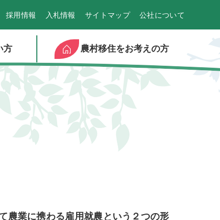
採用情報
入札情報
サイトマップ
公社について
い方
農村移住をお考えの方
て農業に携わる雇用就農という２つの形