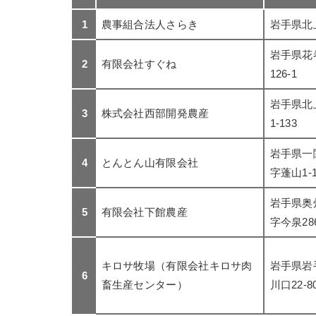
1
農事組合法人さらき
岩手県北上
岩手県花
2
有限会社すぐね
126-1
岩手県北
3
株式会社西部開発農産
1-133
岩手県一
4
とんとん山有限会社
字蓬山1-
岩手県奥
5
有限会社下館農産
字今泉286
キロサ牧場（有限会社キロサ肉
岩手県岩
6
畜生産センター）
川口22-80