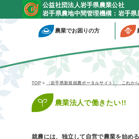
公益社団法人岩手県農業公社
岩手県農地中間管理機構：岩手県
農業でお困りの方
TOP
>
〈岩手県新規就農ポータルサイト〉 これか
農業法人で働きたい!!
就農には、独立して自営で農業を始め